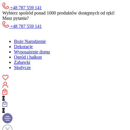
+48 787 559 141
Wybierz spośród ponad 1000 produktów dostępnych od ręki!
Masz pytania?
+48 787 559 141
Boże Narodzenie
Dekoracje
Wyposażenie domu
Ogród i balkon
Zabawki
Słodycze
0
0