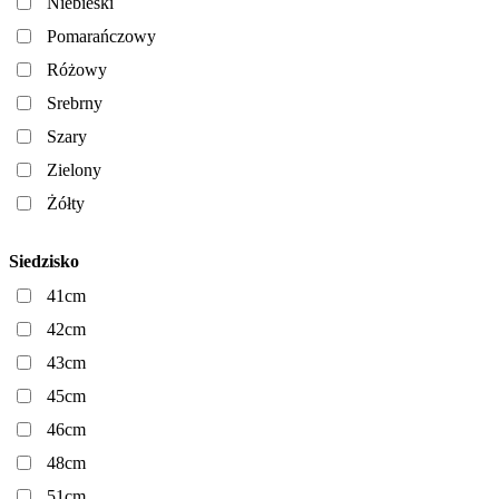
Niebieski
Pomarańczowy
Różowy
Srebrny
Szary
Zielony
Żółty
Siedzisko
41cm
42cm
43cm
45cm
46cm
48cm
51cm