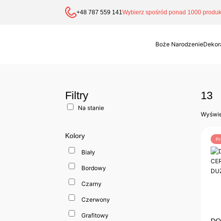
+48 787 559 141
Wybierz spośród ponad 1000 produkt
Boże Narodzenie
Dekor
Filtry
13
Na stanie
Wyświe
Kolory
Pr
Biały
Bordowy
Czarny
Czerwony
Grafitowy