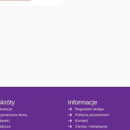
króty
Informacje
koracje
Regulamin sklepu
posażenie domu
Polityka prywatności
bawki
Kontakt
odycze
Zwroty i reklamacje