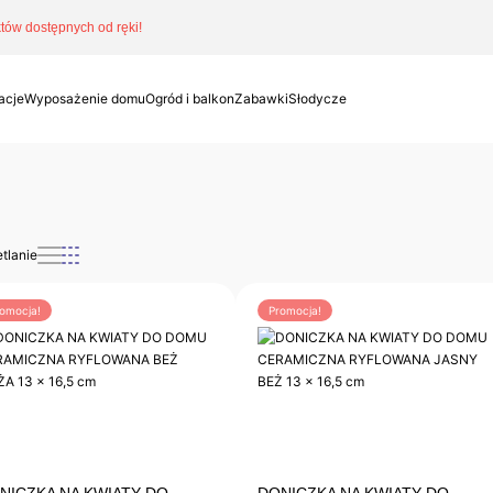
ów dostępnych od ręki!
acje
Wyposażenie domu
Ogród i balkon
Zabawki
Słodycze
tlanie
omocja!
Promocja!