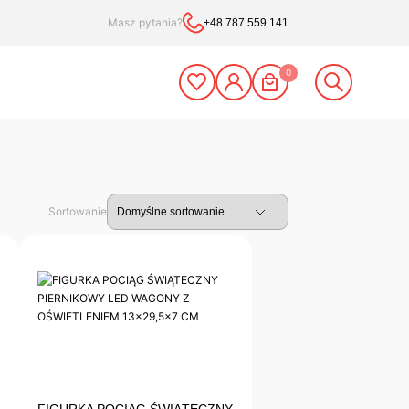
Masz pytania?
+48 787 559 141
0
Sortowanie