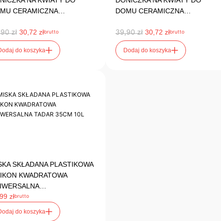
NICZKA NA KWIATY DO
DONICZKA NA KWIATY DO
MU CERAMICZNA…
DOMU CERAMICZNA…
,90
zł
39,90
zł
30,72
zł
30,72
zł
brutto
brutto
Dodaj do koszyka
Dodaj do koszyka
SKA SKŁADANA PLASTIKOWA
LIKON KWADRATOWA
IWERSALNA…
,99
zł
brutto
Dodaj do koszyka