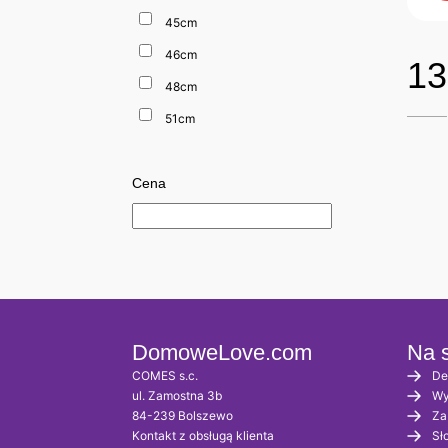
45cm
46cm
13
48cm
51cm
Cena
DomoweLove.com
Na s
COMES s.c.
De
ul. Zamostna 3b
Wy
84-239 Bolszewo
Za
Kontakt z obsługą klienta
Sł