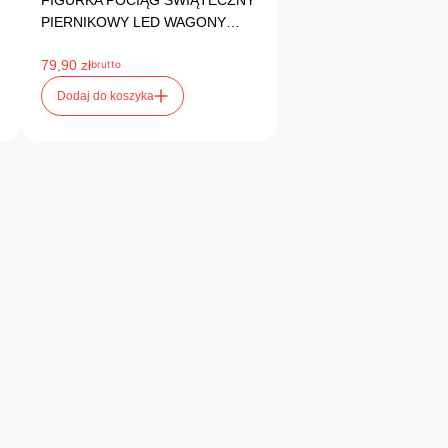
FIGURKA POCIĄG ŚWIĄTECZNY
PIERNIKOWY LED WAGONY…
79,90
zł
brutto
Dodaj do koszyka