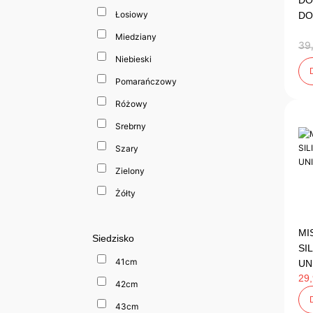
DO
Łosiowy
DO
Miedziany
39
Niebieski
Pomarańczowy
Różowy
Srebrny
Szary
Zielony
Żółty
MI
Siedzisko
SI
41cm
UN
29
42cm
43cm