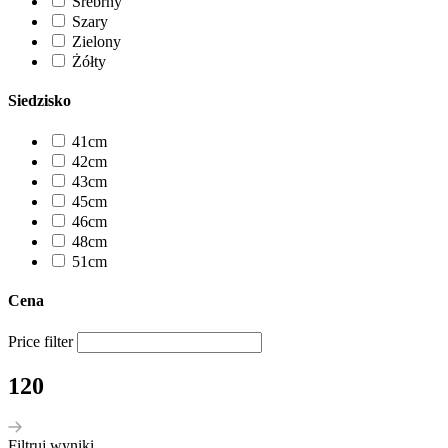
Srebrny
Szary
Zielony
Żółty
Siedzisko
41cm
42cm
43cm
45cm
46cm
48cm
51cm
Cena
Price filter
120
Filtruj wyniki