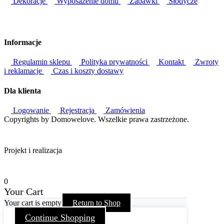
Dekoracje
Wyposażenie domu
Zabawki
Słodycze
Informacje
Regulamin sklepu
Polityka prywatności
Kontakt
Zwroty
i reklamacje
Czas i koszty dostawy
Dla klienta
Logowanie
Rejestracja
Zamówienia
Copyrights by Domowelove. Wszelkie prawa zastrzeżone.
Projekt i realizacja
0
Your Cart
Your cart is empty
Return to Shop
Continue Shopping