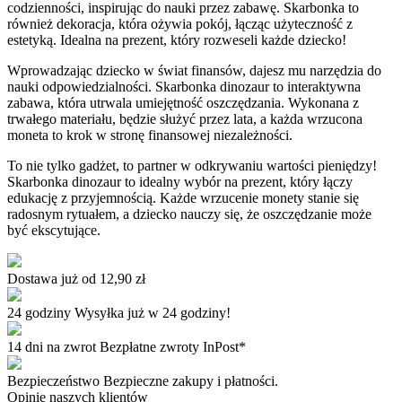
codzienności, inspirując do nauki przez zabawę. Skarbonka to
również dekoracja, która ożywia pokój, łącząc użyteczność z
estetyką. Idealna na prezent, który rozweseli każde dziecko!
Wprowadzając dziecko w świat finansów, dajesz mu narzędzia do
nauki odpowiedzialności. Skarbonka dinozaur to interaktywna
zabawa, która utrwala umiejętność oszczędzania. Wykonana z
trwałego materiału, będzie służyć przez lata, a każda wrzucona
moneta to krok w stronę finansowej niezależności.
To nie tylko gadżet, to partner w odkrywaniu wartości pieniędzy!
Skarbonka dinozaur to idealny wybór na prezent, który łączy
edukację z przyjemnością. Każde wrzucenie monety stanie się
radosnym rytuałem, a dziecko nauczy się, że oszczędzanie może
być ekscytujące.
Dostawa już od
12,90 zł
24 godziny
Wysyłka już w 24 godziny!
14 dni na zwrot
Bezpłatne zwroty InPost*
Bezpieczeństwo
Bezpieczne zakupy i płatności.
Opinie naszych klientów