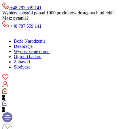
+48 787 559 141
Wybierz spośród ponad 1000 produktów dostępnych od ręki!
Masz pytania?
+48 787 559 141
Boże Narodzenie
Dekoracje
Wyposażenie domu
Ogród i balkon
Zabawki
Słodycze
0
0