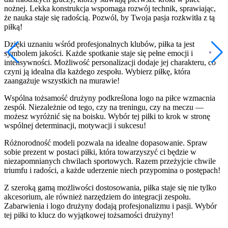
nożnej. Lekka konstrukcja wspomaga rozwój technik, sprawiając,
że nauka staje się radością. Pozwól, by Twoja pasja rozkwitła z tą
piłką!
Dzięki uznaniu wśród profesjonalnych klubów, piłka ta jest
symbolem jakości. Każde spotkanie staje się pełne emocji i
intensywności. Możliwość personalizacji dodaje jej charakteru, co
czyni ją idealna dla każdego zespołu. Wybierz piłkę, która
zaangażuje wszystkich na murawie!
Wspólna tożsamość drużyny podkreślona logo na piłce wzmacnia
zespół. Niezależnie od tego, czy na treningu, czy na meczu —
możesz wyróżnić się na boisku. Wybór tej piłki to krok w stronę
wspólnej determinacji, motywacji i sukcesu!
Różnorodność modeli pozwala na idealne dopasowanie. Spraw
sobie prezent w postaci piłki, która towarzyszyć ci będzie w
niezapomnianych chwilach sportowych. Razem przeżyjcie chwile
triumfu i radości, a każde uderzenie niech przypomina o postępach!
Z szeroką gamą możliwości dostosowania, piłka staje się nie tylko
akcesorium, ale również narzędziem do integracji zespołu.
Zabarwienia i logo drużyny dodają profesjonalizmu i pasji. Wybór
tej piłki to klucz do wyjątkowej tożsamości drużyny!