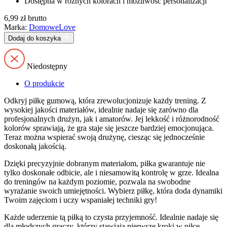
Dostępna w różnych kolorach i możliwość personalizacji
6,99
zł
brutto
Marka:
DomoweLove
Dodaj do koszyka
Niedostępny
O produkcie
Odkryj piłkę gumową, która zrewolucjonizuje każdy trening. Z
wysokiej jakości materiałów, idealnie nadaje się zarówno dla
profesjonalnych drużyn, jak i amatorów. Jej lekkość i różnorodność
kolorów sprawiają, że gra staje się jeszcze bardziej emocjonująca.
Teraz można wspierać swoją drużynę, ciesząc się jednocześnie
doskonałą jakością.
Dzięki precyzyjnie dobranym materiałom, piłka gwarantuje nie
tylko doskonałe odbicie, ale i niesamowitą kontrolę w grze. Idealna
do treningów na każdym poziomie, pozwala na swobodne
wyrażanie swoich umiejętności. Wybierz piłkę, która doda dynamiki
Twoim zajęciom i uczy wspaniałej techniki gry!
Każde uderzenie tą piłką to czysta przyjemność. Idealnie nadaje się
dla młodszych graczy, którzy stawiają pierwsze kroki w piłce