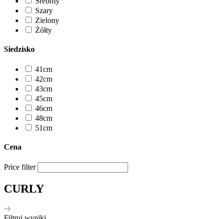
Srebrny
Szary
Zielony
Żółty
Siedzisko
41cm
42cm
43cm
45cm
46cm
48cm
51cm
Cena
Price filter
CURLY
Filtruj wyniki