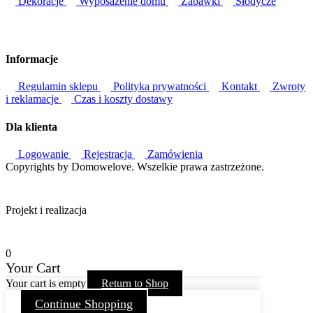
Dekoracje
Wyposażenie domu
Zabawki
Słodycze
Informacje
Regulamin sklepu
Polityka prywatności
Kontakt
Zwroty
i reklamacje
Czas i koszty dostawy
Dla klienta
Logowanie
Rejestracja
Zamówienia
Copyrights by Domowelove. Wszelkie prawa zastrzeżone.
Projekt i realizacja
0
Your Cart
Your cart is empty
Return to Shop
Continue Shopping