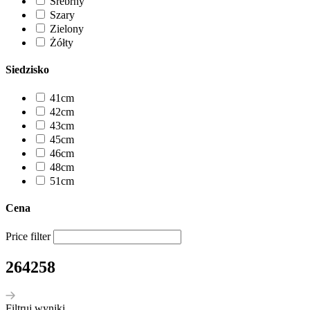
Srebrny
Szary
Zielony
Żółty
Siedzisko
41cm
42cm
43cm
45cm
46cm
48cm
51cm
Cena
Price filter
264258
Filtruj wyniki