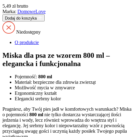
5,49
zł
brutto
Marka:
DomoweLove
Dodaj do koszyka
Niedostępny
O produkcie
Miska dla psa ze wzorem 800 ml –
elegancka i funkcjonalna
Pojemność:
800 ml
Materiał: bezpieczne dla zdrowia zwierząt
Możliwość mycia w zmywarce
Ergonomiczny kształt
Elegancki srebrny kolor
Pragniesz, aby Twój pies jadł w komfortowych warunkach? Miska
o pojemności
800 ml
nie tylko dostarcza wystarczającej ilości
jedzenia i wody, lecz również wprowadza do wnętrza styl i
elegancję. Jej srebrny kolor i niepowtarzalny wzór z pewnością
przyciągną uwagę gości i uczynią każdy posiłek Twojego pupila
wyjątkowym.