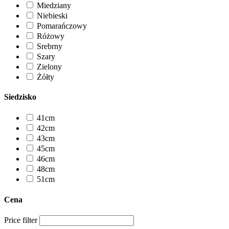
Miedziany
Niebieski
Pomarańczowy
Różowy
Srebrny
Szary
Zielony
Żółty
Siedzisko
41cm
42cm
43cm
45cm
46cm
48cm
51cm
Cena
Price filter