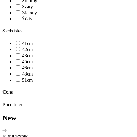
Srebrny
Szary
Zielony
Żółty
Siedzisko
41cm
42cm
43cm
45cm
46cm
48cm
51cm
Cena
Price filter
New
Filtruj wyniki