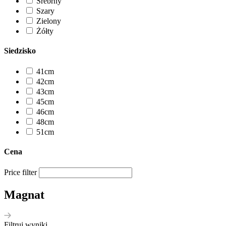
Srebrny
Szary
Zielony
Żółty
Siedzisko
41cm
42cm
43cm
45cm
46cm
48cm
51cm
Cena
Price filter
Magnat
Filtruj wyniki