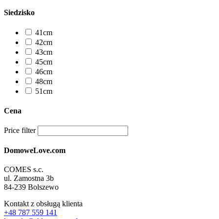
Siedzisko
41cm
42cm
43cm
45cm
46cm
48cm
51cm
Cena
Price filter
DomoweLove.com
COMES s.c.
ul. Zamostna 3b
84-239 Bolszewo
Kontakt z obsługą klienta
+48 787 559 141