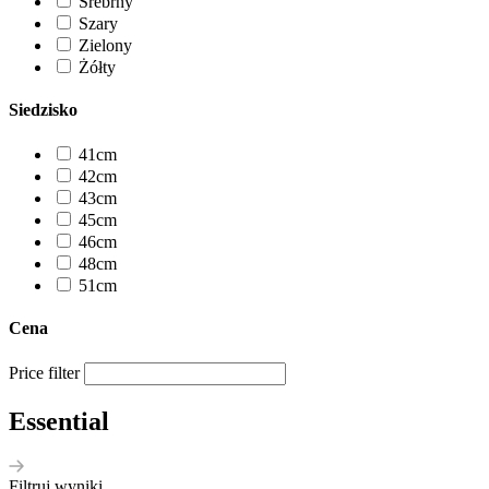
Srebrny
Szary
Zielony
Żółty
Siedzisko
41cm
42cm
43cm
45cm
46cm
48cm
51cm
Cena
Price filter
Essential
Filtruj wyniki