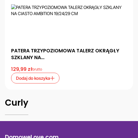
PATERA TRZYPOZIOMOWA TALERZ OKRĄGŁY
SZKLANY NA…
129,99
zł
brutto
Dodaj do koszyka
Curly
DomoweLove.com