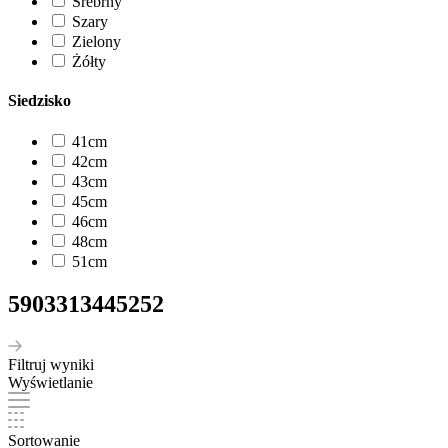
Srebrny
Szary
Zielony
Żółty
Siedzisko
41cm
42cm
43cm
45cm
46cm
48cm
51cm
5903313445252
Filtruj wyniki
Wyświetlanie
Sortowanie