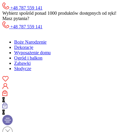
+48 787 559 141
Wybierz spośród ponad 1000 produktów dostępnych od ręki!
Masz pytania?
+48 787 559 141
Boże Narodzenie
Dekoracje
Wyposażenie domu
Ogród i balkon
Zabawki
Słodycze
0
0