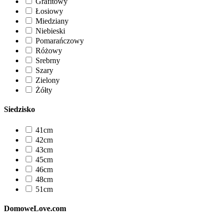
Grafitowy
Łosiowy
Miedziany
Niebieski
Pomarańczowy
Różowy
Srebrny
Szary
Zielony
Żółty
Siedzisko
41cm
42cm
43cm
45cm
46cm
48cm
51cm
DomoweLove.com