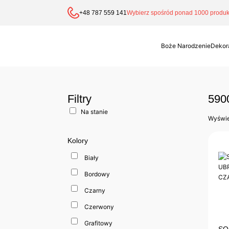
+48 787 559 141
Wybierz spośród ponad 1000 produkt
Boże Narodzenie
Dekor
Filtry
590
Na stanie
Wyświe
Kolory
Biały
Bordowy
Czarny
Czerwony
Grafitowy