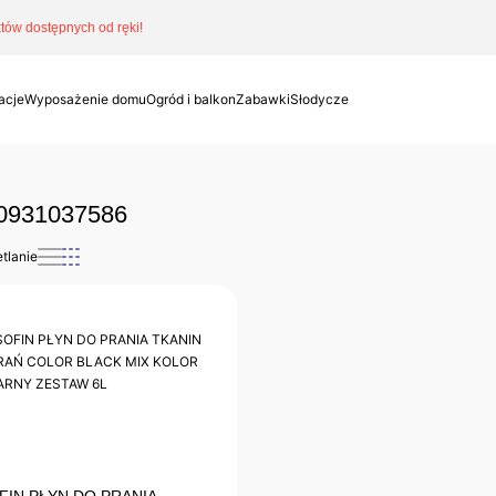
ów dostępnych od ręki!
acje
Wyposażenie domu
Ogród i balkon
Zabawki
Słodycze
0931037586
tlanie