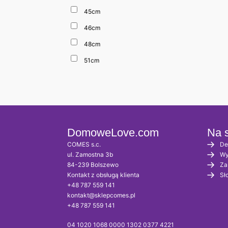
45cm
46cm
48cm
51cm
DomoweLove.com
Na s
COMES s.c.
De
ul. Zamostna 3b
Wy
84-239 Bolszewo
Za
Kontakt z obsługą klienta
Sł
+48 787 559 141
kontakt@sklepcomes.pl
+48 787 559 141
04 1020 1068 0000 1302 0377 4221