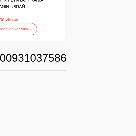
FIN PŁYN DO PRANIA
ANIN UBRAŃ…
,00
zł
brutto
Dodaj do koszyka
00931037586