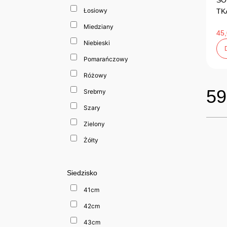
SO
Łosiowy
TK
Miedziany
45
Niebieski
Pomarańczowy
Różowy
59
Srebrny
Szary
Zielony
Żółty
Siedzisko
41cm
42cm
43cm