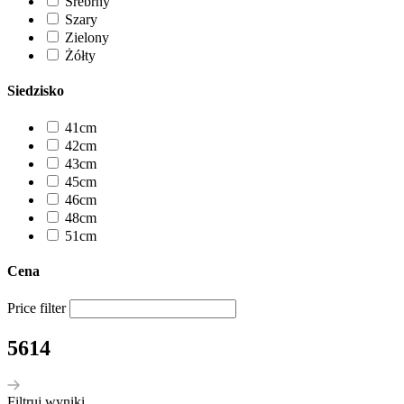
Srebrny
Szary
Zielony
Żółty
Siedzisko
41cm
42cm
43cm
45cm
46cm
48cm
51cm
Cena
Price filter
5614
Filtruj wyniki