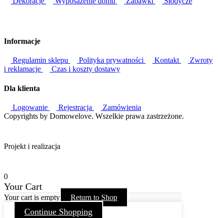
Dekoracje
Wyposażenie domu
Zabawki
Słodycze
Informacje
Regulamin sklepu
Polityka prywatności
Kontakt
Zwroty
i reklamacje
Czas i koszty dostawy
Dla klienta
Logowanie
Rejestracja
Zamówienia
Copyrights by Domowelove. Wszelkie prawa zastrzeżone.
Projekt i realizacja
0
Your Cart
Your cart is empty
Return to Shop
Continue Shopping