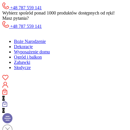
+48 787 559 141
Wybierz spośród ponad 1000 produktów dostępnych od ręki!
Masz pytania?
+48 787 559 141
Boże Narodzenie
Dekoracje
Wyposażenie domu
Ogród i balkon
Zabawki
Słodycze
0
0