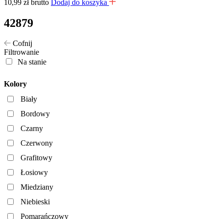
10,99
zł
brutto
Dodaj do koszyka
42879
Cofnij
Filtrowanie
Na stanie
Kolory
Biały
Bordowy
Czarny
Czerwony
Grafitowy
Łosiowy
Miedziany
Niebieski
Pomarańczowy