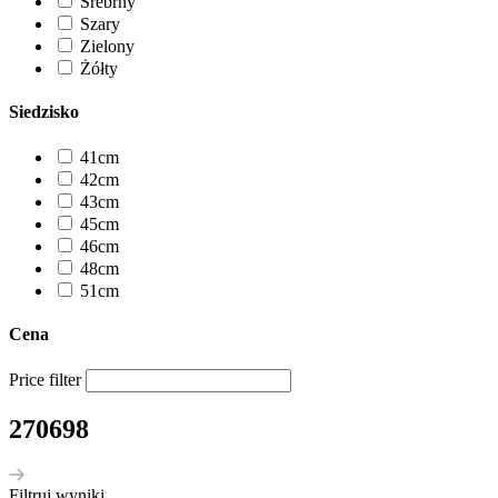
Srebrny
Szary
Zielony
Żółty
Siedzisko
41cm
42cm
43cm
45cm
46cm
48cm
51cm
Cena
Price filter
270698
Filtruj wyniki