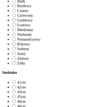
Biały
Bordowy
Czarny
Czerwony
Grafitowy
Łosiowy
Miedziany
Niebieski
Pomarańczowy
Różowy
Srebrny
Szary
Zielony
Żółty
Siedzisko
41cm
42cm
43cm
45cm
46cm
48cm