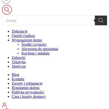
Wyszukiwarka
produktów
Dekoracje
Ogród i balkon
Wyposażenie domu
Środki czystości
Akcesoria do sprzątania
Kuchnia i jadalnia
Zabawki
Tekstylia
Słodycze
Blog
Kontakt
Zwroty i reklamacje
Regulamin sklepu
Polityka prywatności
Czas i koszty dostawy