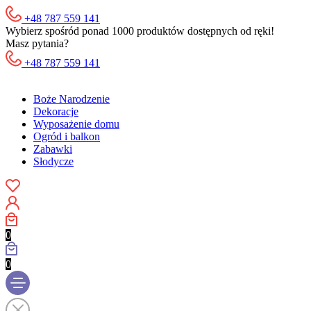
+48 787 559 141
Wybierz spośród ponad 1000 produktów dostępnych od ręki!
Masz pytania?
+48 787 559 141
Boże Narodzenie
Dekoracje
Wyposażenie domu
Ogród i balkon
Zabawki
Słodycze
0
0