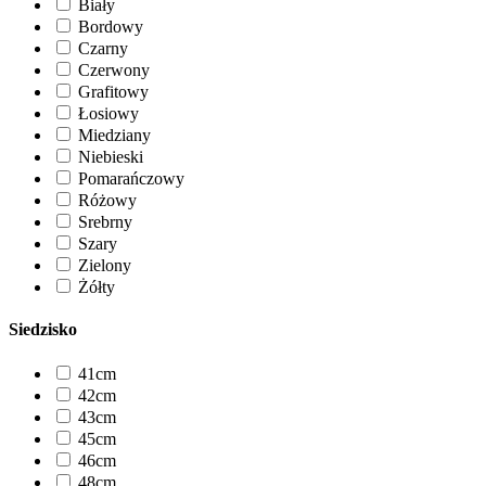
Biały
Bordowy
Czarny
Czerwony
Grafitowy
Łosiowy
Miedziany
Niebieski
Pomarańczowy
Różowy
Srebrny
Szary
Zielony
Żółty
Siedzisko
41cm
42cm
43cm
45cm
46cm
48cm