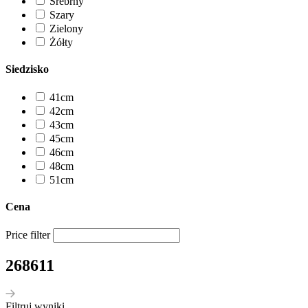
Srebrny
Szary
Zielony
Żółty
Siedzisko
41cm
42cm
43cm
45cm
46cm
48cm
51cm
Cena
Price filter
268611
Filtruj wyniki