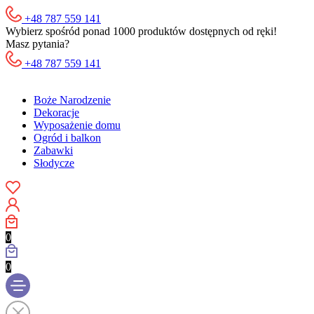
+48 787 559 141
Wybierz spośród ponad 1000 produktów dostępnych od ręki!
Masz pytania?
+48 787 559 141
Boże Narodzenie
Dekoracje
Wyposażenie domu
Ogród i balkon
Zabawki
Słodycze
0
0