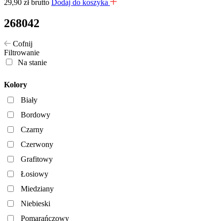
29,90
zł
brutto
Dodaj do koszyka
268042
Cofnij
Filtrowanie
Na stanie
Kolory
Biały
Bordowy
Czarny
Czerwony
Grafitowy
Łosiowy
Miedziany
Niebieski
Pomarańczowy