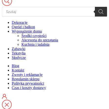
Wyszukiwarka
produktów
Dekoracje
Ogród i balkon
Wyposażenie domu
Środki czystości
Akcesoria do sprzątania
Kuchnia i jadalnia
Zabawki
Tekstylia
Słodycze
Blog
Kontakt
Zwroty i reklamacje
Regulamin sklepu
Polityka prywatności
Czas i koszty dostawy