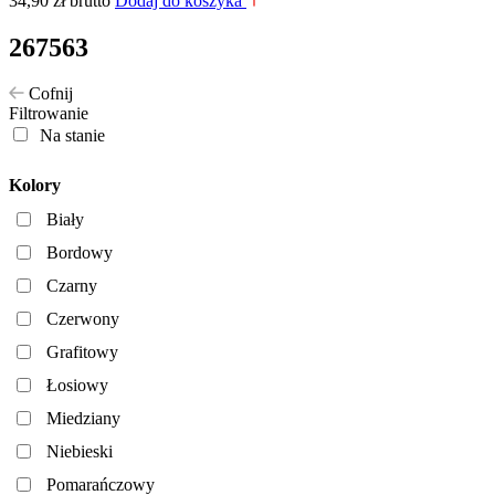
34,90
zł
brutto
Dodaj do koszyka
267563
Cofnij
Filtrowanie
Na stanie
Kolory
Biały
Bordowy
Czarny
Czerwony
Grafitowy
Łosiowy
Miedziany
Niebieski
Pomarańczowy