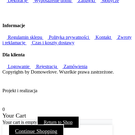
Dekoracje
Wyposażenie domu
Zabawki
Słodycze
Informacje
Regulamin sklepu
Polityka prywatności
Kontakt
Zwroty
i reklamacje
Czas i koszty dostawy
Dla klienta
Logowanie
Rejestracja
Zamówienia
Copyrights by Domowelove. Wszelkie prawa zastrzeżone.
Projekt i realizacja
0
Your Cart
Your cart is empty
Return to Shop
Continue Shopping