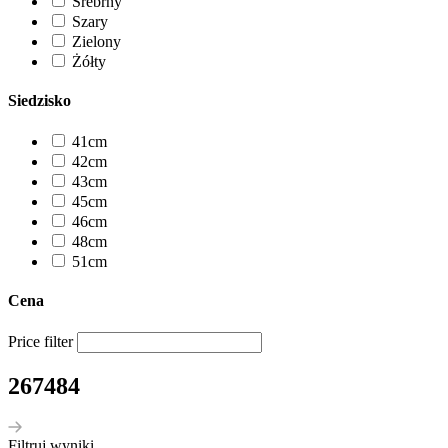
Srebrny
Szary
Zielony
Żółty
Siedzisko
41cm
42cm
43cm
45cm
46cm
48cm
51cm
Cena
Price filter
267484
Filtruj wyniki