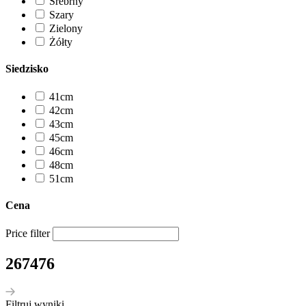
Srebrny
Szary
Zielony
Żółty
Siedzisko
41cm
42cm
43cm
45cm
46cm
48cm
51cm
Cena
Price filter
267476
Filtruj wyniki