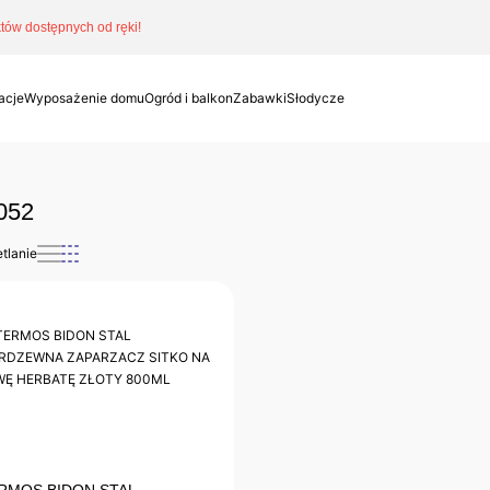
ów dostępnych od ręki!
acje
Wyposażenie domu
Ogród i balkon
Zabawki
Słodycze
052
tlanie