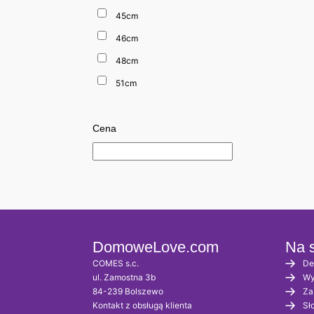
45cm
46cm
48cm
51cm
Cena
DomoweLove.com
Na s
COMES s.c.
De
ul. Zamostna 3b
Wy
84-239 Bolszewo
Za
Kontakt z obsługą klienta
Sł