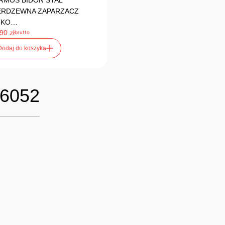
RMOS BIDON STAL
ERDZEWNA ZAPARZACZ
TKO…
,90
zł
brutto
Dodaj do koszyka
6052