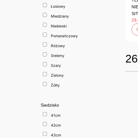
TE
Łosiowy
NI
SI
Miedziany
29
Niebieski
Pomarańczowy
Różowy
26
Srebrny
Szary
Zielony
Żółty
Siedzisko
41cm
42cm
43cm