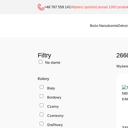
+48 787 559 141
Wybierz spośród ponad 1000 produkt
Boże Narodzenie
Dekor
Filtry
266
Na stanie
Wyświe
Kolory
Biały
Bordowy
Czarny
Czerwony
Grafitowy