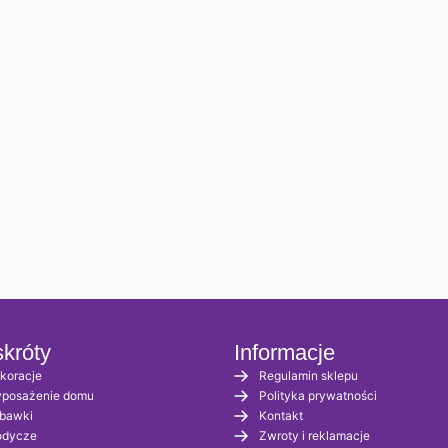
króty
Informacje
koracje
Regulamin sklepu
posażenie domu
Polityka prywatności
bawki
Kontakt
odycze
Zwroty i reklamacje