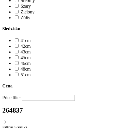
Srebrny
Szary
Zielony
Żółty
Siedzisko
41cm
42cm
43cm
45cm
46cm
48cm
51cm
Cena
Price filter
264837
Filtruj wyniki