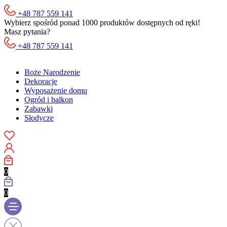
+48 787 559 141
Wybierz spośród ponad 1000 produktów dostępnych od ręki!
Masz pytania?
+48 787 559 141
Boże Narodzenie
Dekoracje
Wyposażenie domu
Ogród i balkon
Zabawki
Słodycze
0
0