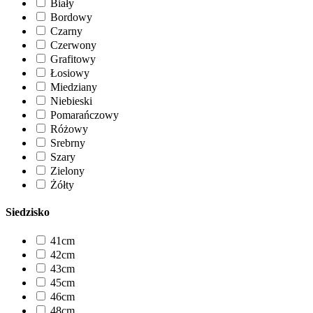
Biały
Bordowy
Czarny
Czerwony
Grafitowy
Łosiowy
Miedziany
Niebieski
Pomarańczowy
Różowy
Srebrny
Szary
Zielony
Żółty
Siedzisko
41cm
42cm
43cm
45cm
46cm
48cm