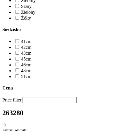
Srebrny
Szary
Zielony
Żółty
Siedzisko
41cm
42cm
43cm
45cm
46cm
48cm
51cm
Cena
Price filter
263280
Filtruj wyniki