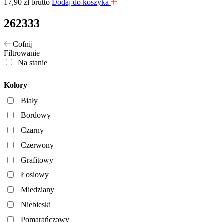
17,90
zł
brutto
Dodaj do koszyka
262333
Cofnij
Filtrowanie
Na stanie
Kolory
Biały
Bordowy
Czarny
Czerwony
Grafitowy
Łosiowy
Miedziany
Niebieski
Pomarańczowy