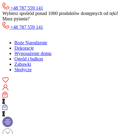
+48 787 559 141
Wybierz spośród ponad 1000 produktów dostępnych od ręki!
Masz pytania?
+48 787 559 141
Boże Narodzenie
Dekoracje
Wyposażenie domu
Ogród i balkon
Zabawki
Słodycze
0
0