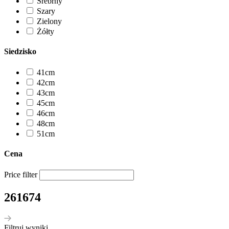
Srebrny
Szary
Zielony
Żółty
Siedzisko
41cm
42cm
43cm
45cm
46cm
48cm
51cm
Cena
Price filter
261674
Filtruj wyniki