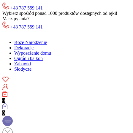
+48 787 559 141
Wybierz spośród ponad 1000 produktów dostępnych od ręki!
Masz pytania?
+48 787 559 141
Boże Narodzenie
Dekoracje
Wyposażenie domu
Ogród i balkon
Zabawki
Słodycze
0
0