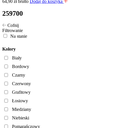
64,90
zł
brutto
Dodaj do koszyka
259700
Cofnij
Filtrowanie
Na stanie
Kolory
Biały
Bordowy
Czarny
Czerwony
Grafitowy
Łosiowy
Miedziany
Niebieski
Pomarańczowy