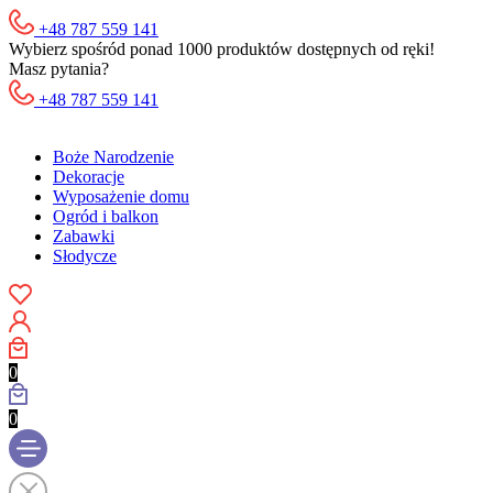
+48 787 559 141
Wybierz spośród ponad 1000 produktów dostępnych od ręki!
Masz pytania?
+48 787 559 141
Boże Narodzenie
Dekoracje
Wyposażenie domu
Ogród i balkon
Zabawki
Słodycze
0
0