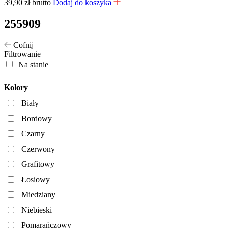
39,90
zł
brutto
Dodaj do koszyka
255909
Cofnij
Filtrowanie
Na stanie
Kolory
Biały
Bordowy
Czarny
Czerwony
Grafitowy
Łosiowy
Miedziany
Niebieski
Pomarańczowy