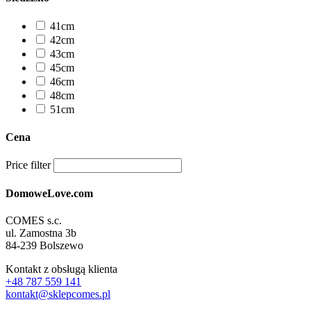
41cm
42cm
43cm
45cm
46cm
48cm
51cm
Cena
Price filter
DomoweLove.com
COMES s.c.
ul. Zamostna 3b
84-239 Bolszewo
Kontakt z obsługą klienta
+48 787 559 141
kontakt@sklepcomes.pl