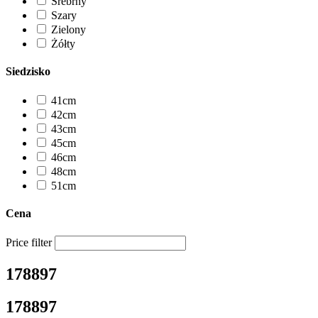
Srebrny
Szary
Zielony
Żółty
Siedzisko
41cm
42cm
43cm
45cm
46cm
48cm
51cm
Cena
Price filter
178897
178897