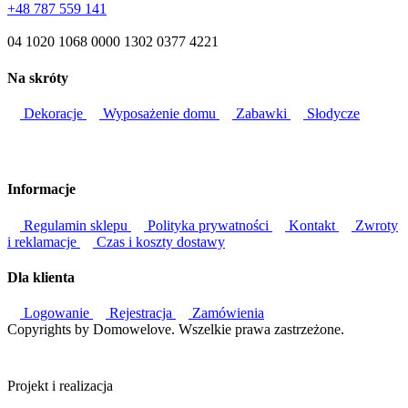
+48 787 559 141
04 1020 1068 0000 1302 0377 4221
Na skróty
Dekoracje
Wyposażenie domu
Zabawki
Słodycze
Informacje
Regulamin sklepu
Polityka prywatności
Kontakt
Zwroty
i reklamacje
Czas i koszty dostawy
Dla klienta
Logowanie
Rejestracja
Zamówienia
Copyrights by Domowelove. Wszelkie prawa zastrzeżone.
Projekt i realizacja