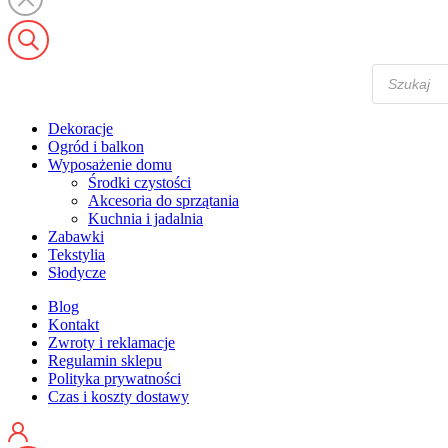
Wyszukiwa
produktów
Dekoracje
Ogród i balkon
Wyposażenie domu
Środki czystości
Akcesoria do sprzątania
Kuchnia i jadalnia
Zabawki
Tekstylia
Słodycze
Blog
Kontakt
Zwroty i reklamacje
Regulamin sklepu
Polityka prywatności
Czas i koszty dostawy