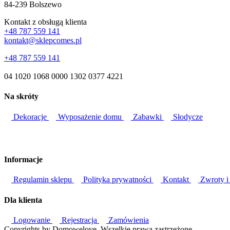
84-239 Bolszewo
Kontakt z obsługą klienta
+48 787 559 141
kontakt@sklepcomes.pl
+48 787 559 141
04 1020 1068 0000 1302 0377 4221
Na skróty
Dekoracje
Wyposażenie domu
Zabawki
Słodycze
Informacje
Regulamin sklepu
Polityka prywatności
Kontakt
Zwroty i
Dla klienta
Logowanie
Rejestracja
Zamówienia
Copyrights by Domowelove. Wszelkie prawa zastrzeżone.