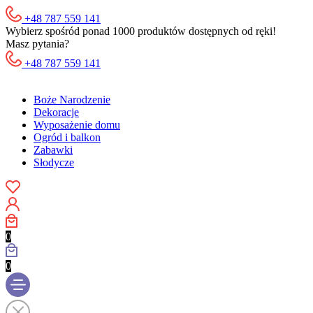
+48 787 559 141
Wybierz spośród ponad 1000 produktów dostępnych od ręki!
Masz pytania?
+48 787 559 141
Boże Narodzenie
Dekoracje
Wyposażenie domu
Ogród i balkon
Zabawki
Słodycze
0
0