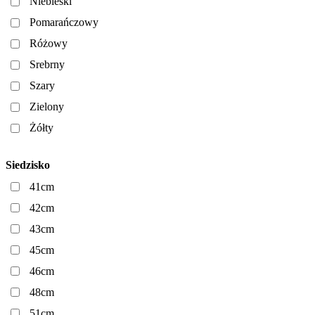
Niebieski
Pomarańczowy
Różowy
Srebrny
Szary
Zielony
Żółty
Siedzisko
41cm
42cm
43cm
45cm
46cm
48cm
51cm