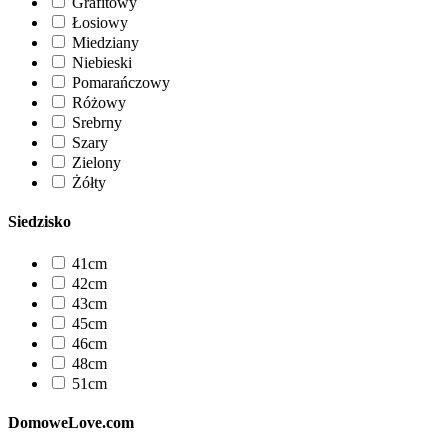
Grafitowy
Łosiowy
Miedziany
Niebieski
Pomarańczowy
Różowy
Srebrny
Szary
Zielony
Żółty
Siedzisko
41cm
42cm
43cm
45cm
46cm
48cm
51cm
DomoweLove.com