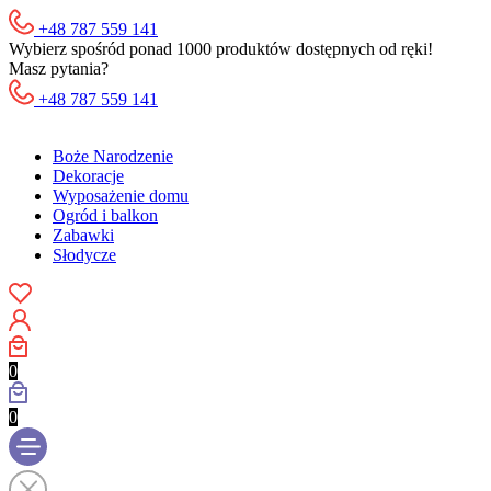
+48 787 559 141
Wybierz spośród ponad 1000 produktów dostępnych od ręki!
Masz pytania?
+48 787 559 141
Boże Narodzenie
Dekoracje
Wyposażenie domu
Ogród i balkon
Zabawki
Słodycze
0
0