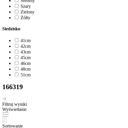
Srebrny
Szary
Zielony
Żółty
Siedzisko
41cm
42cm
43cm
45cm
46cm
48cm
51cm
166319
Filtruj wyniki
Wyświetlanie
Sortowanie